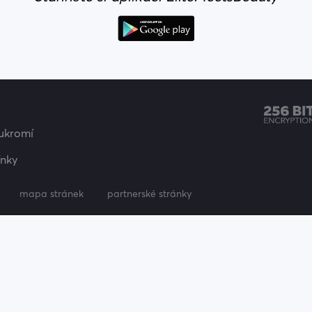
oukromí
nky
mapa stránek
partnerské stránky