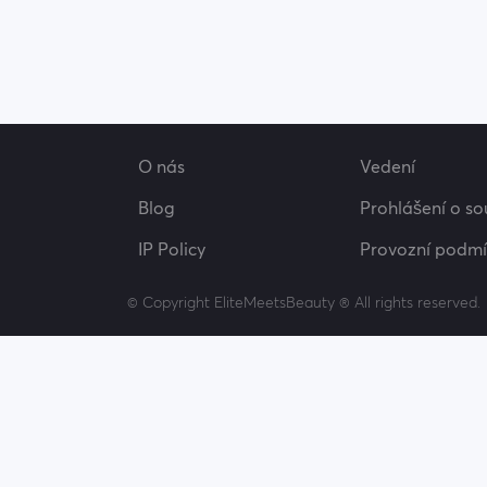
O nás
Vedení
Blog
Prohlášení o s
IP Policy
Provozní podmí
© Copyright EliteMeetsBeauty ® All rights reserved.