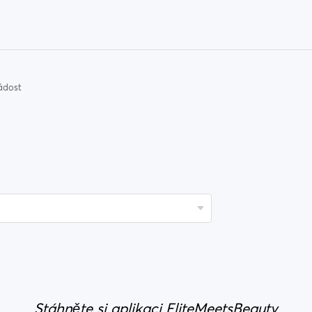
ádost
Stáhněte si aplikaci EliteMeetsBeauty