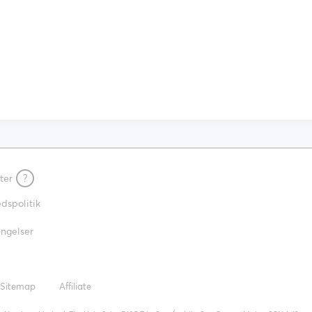
ter
?
edspolitik
ngelser
Sitemap
Affiliate