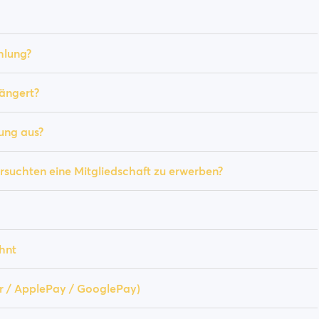
hlung?
ängert?
ung aus?
rsuchten eine Mitgliedschaft zu erwerben?
hnt
er / ApplePay / GooglePay)