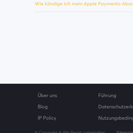
Wie kündige ich mein Apple Payments-Abo
Über uns
Führung
Blog
Datenschutzerk
IP Policy
Nutzungsbedin
© Copyright ® Alle Recht vorbehalten.
Sitemap