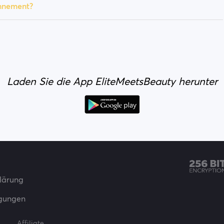
nnement?
Laden Sie die App EliteMeetsBeauty herunter
lärung
gungen
Affiliate