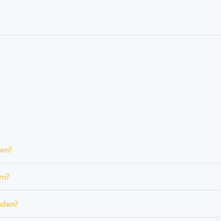
len?
rn?
nden?