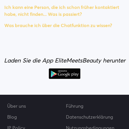
Ich kann eine Person, die ich schon früher kontaktiert
habe, nicht finden... Was is passiert?
Was brauche ich über die Chatfunktion zu wissen?
Laden Sie die App EliteMeetsBeauty herunter
Über uns
Führung
Blog
Datenschutzerklärung
IP Policy
Nutzungsbedingungen