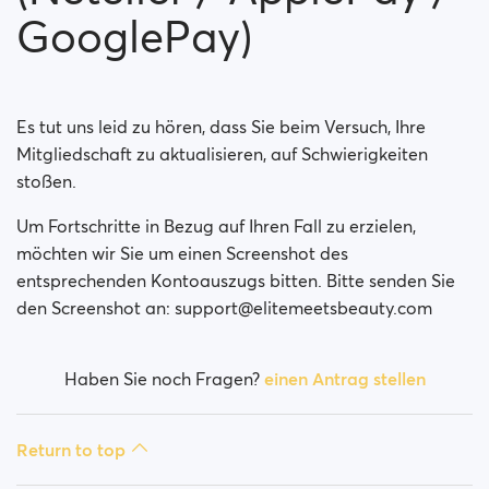
Ist meine Zahlung sicher?
GooglePay)
Ist meine Mitgliedschaft eine monatliche Zahlung?
Wird meine Mitgliedschaft automatisch verlängert?
Es tut uns leid zu hören, dass Sie beim Versuch, Ihre
Mitgliedschaft zu aktualisieren, auf Schwierigkeiten
Haben Sie Schwierigkeiten gehabt als Sie versuchten
stoßen.
eine Mitgliedschaft zu erwerben?
Um Fortschritte in Bezug auf Ihren Fall zu erzielen,
Wie beantrage ich eine Rückerstattung?
möchten wir Sie um einen Screenshot des
entsprechenden Kontoauszugs bitten. Bitte senden Sie
Ich kann nicht bezahlen / Karte wird abgelehnt
den Screenshot an: support@elitemeetsbeauty.com
Bezahlt, aber keine Prämie erhalten (Neteller /
ApplePay / GooglePay)
Haben Sie noch Fragen?
einen Antrag stellen
How to terminate subscription in case of Apple
Payment?
Return to top