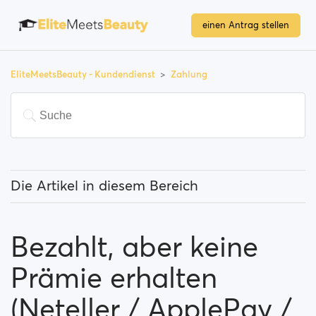
einen Antrag stellen
EliteMeetsBeauty - Kundendienst
Zahlung
Die Artikel in diesem Bereich
Muss ich für die Nutzung der Website bezahlen?
Bezahlt, aber keine
Wie kann ich meine Mitgliedschaft verbessern?
Prämie erhalten
Welche Zahlungsmethoden kann ich verwenden?
(Neteller / ApplePay /