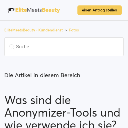
einen Antrag stellen
EliteMeetsBeauty - Kundendienst
Fotos
Die Artikel in diesem Bereich
Wie lade ich ein Foto hoch?
Was sind die
Welche Art von Fotos kann ich auf EliteMeetsBeauty
hochladen (und was ist nicht erlaubt)?
Anonymizer-Tools und
Was sind die Anonymizer-Tools und wie verwende ich
wie verwende ich sie?
sie?