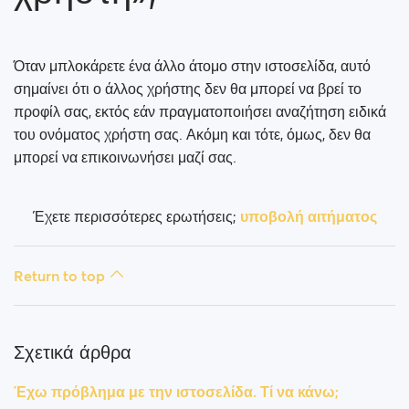
Πώς μπορώ να μπλοκάρω κάποιον;
Πώς μπορώ να ξεμπλοκάρω κάποιον;
Όταν μπλοκάρετε ένα άλλο άτομο στην ιστοσελίδα, αυτό
σημαίνει ότι ο άλλος χρήστης δεν θα μπορεί να βρεί το
Έχω πρόβλημα με την ιστοσελίδα. Τί να κάνω;
προφίλ σας, εκτός εάν πραγματοποιήσει αναζήτηση ειδικά
του ονόματος χρήστη σας. Ακόμη και τότε, όμως, δεν θα
Πώς μπορώ να διαγράψω την προσωρινή μνήμη
μπορεί να επικοινωνήσει μαζί σας.
(cache) και τα cookies;
How do I change my age and/or username?
Έχετε περισσότερες ερωτήσεις;
υποβολή αιτήματος
Fake profiles
Return to top
What memberships are available? Can I buy a week/
a month membership?
Σχετικά άρθρα
Έχω πρόβλημα με την ιστοσελίδα. Τί να κάνω;