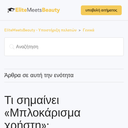
υποβολή αιτήματος
EliteMeetsBeauty - Υποστήριξη πελατών
Γενικά
Άρθρα σε αυτή την ενότητα
Τι σημαίνει «προβεβλημένος χρήστης»;
Τι σημαίνει
Πώς μπορώ να αλλάξω την τοποθεσία μου και πώς
λειτουργεί αυτό;
«Μπλοκάρισμα
Τι σημαίνει «Μπλοκάρισμα χρήστη»;
χρήστη»;