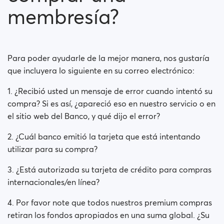
membresía?
¿El pago es seguro?
¿La suscripción se paga mensualmente?
Para poder ayudarle de la mejor manera, nos gustaría
¿Mi suscripción se renovará automáticamente?
que incluyera lo siguiente en su correo electrónico:
¿Tuvo usted problemas al intentar comprar una
1. ¿Recibió usted un mensaje de error cuando intentó su
membresía?
compra? Si es así, ¿apareció eso en nuestro servicio o en
el sitio web del Banco, y qué dijo el error?
Cómo solicito un reembolso?
2. ¿Cuál banco emitió la tarjeta que está intentando
No puedo pagar / La tarjeta es rechazada
utilizar para su compra?
Pagó pero no obtuvo la prima (Neteller / ApplePay /
3. ¿Está autorizada su tarjeta de crédito para compras
GooglePay)
internacionales/en línea?
How to terminate subscription in case of Apple
4. Por favor note que todos nuestros premium compras
Payment?
retiran los fondos apropiados en una suma global. ¿Su