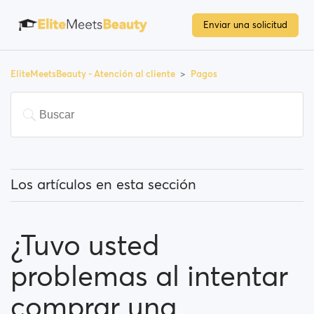
Enviar una solicitud
EliteMeetsBeauty - Atención al cliente
Pagos
Los artículos en esta sección
¿Tengo que pagar para usar la página?
¿Tuvo usted
¿Cómo puedo cambiar mi suscripción a una
Premium?
problemas al intentar
¿Qué métodos de pago puedo utilizar?
comprar una