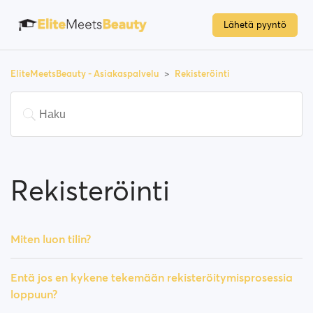
Lähetä pyyntö
EliteMeetsBeauty - Asiakaspalvelu
Rekisteröinti
Rekisteröinti
Miten luon tilin?
Entä jos en kykene tekemään rekisteröitymisprosessia
loppuun?