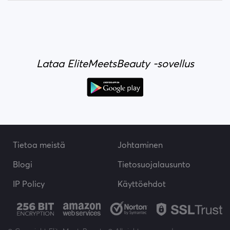
Lataa EliteMeetsBeauty -sovellus
Tietoa meistä
Johtaminen
Blogi
Tietosuojalausunto
IP Policy
Käyttöehdot