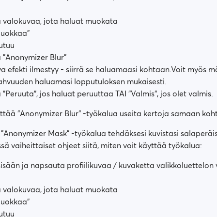
 valokuvaa, jota haluat muokata
Muokkaa"
utuu
 "Anonymizer Blur"
 efekti ilmestyy - siirrä se haluamaasi kohtaan.Voit myös mä
ahvuuden haluamasi lopputuloksen mukaisesti.
Peruuta", jos haluat peruuttaa TAI "Valmis", jos olet valmis.
äyttää "Anonymizer Blur" -työkalua useita kertoja samaan koh
 "Anonymizer Mask" -työkalua tehdäksesi kuvistasi salaperäis
ssä vaiheittaiset ohjeet siitä, miten voit käyttää työkalua:
sisään ja napsauta profiilikuvaa / kuvaketta valikkoluettelo
 valokuvaa, jota haluat muokata
Muokkaa"
utuu