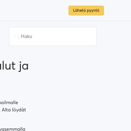
Lähetä pyyntö
lut ja
aailmalle
. Alta löydät
n vasemmalla