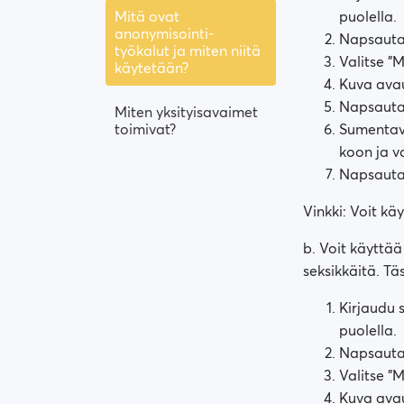
Mitä ovat
puolella.
anonymisointi-
Napsauta
työkalut ja miten niitä
Valitse "
käytetään?
Kuva ava
Napsauta
Miten yksityisavaimet
toimivat?
Sumentava
koon ja v
Napsauta "
Vinkki: Voit k
b. Voit käyttää
seksikkäitä. Tä
Kirjaudu 
puolella.
Napsauta
Valitse "
Kuva ava