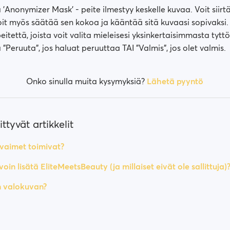
'Anonymizer Mask' - peite ilmestyy keskelle kuvaa. Voit siirtä
oit myös säätää sen kokoa ja kääntää sitä kuvaasi sopivaksi.
peitettä, joista voit valita mieleisesi yksinkertaisimmasta ty
Peruuta", jos haluat peruuttaa TAI "Valmis", jos olet valmis.
Onko sinulla muita kysymyksiä?
Lähetä pyyntö
ttyvät artikkelit
avaimet toimivat?
voin lisätä EliteMeetsBeauty (ja millaiset eivät ole sallittuja)
n valokuvan?