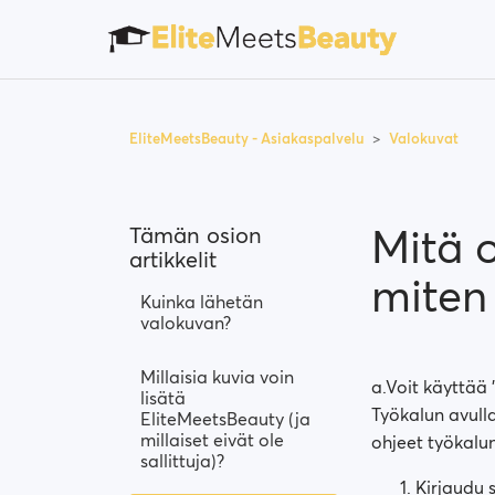
EliteMeetsBeauty - Asiakaspalvelu
Valokuvat
Mitä 
Tämän osion
artikkelit
miten 
Kuinka lähetän
valokuvan?
Millaisia kuvia voin
a.Voit käyttää 
lisätä
Työkalun avulla
EliteMeetsBeauty (ja
millaiset eivät ole
ohjeet työkalu
sallittuja)?
Kirjaudu 