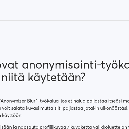
ovat anonymisointi-työka
niitä käytetään?
"Anonymizer Blur" -työkalua, jos et halua paljastaa itseäsi m
 voit salata kuvasi mutta silti paljastaa jotakin ulkonäöstäsi.
n käyttöön:
sisään ja napsauta profiilikuvaa / kuvaketta valikkoluettelo