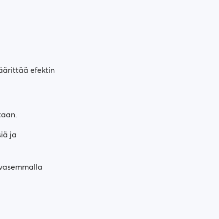
ärittää efektin
taan.
iä ja
n vasemmalla