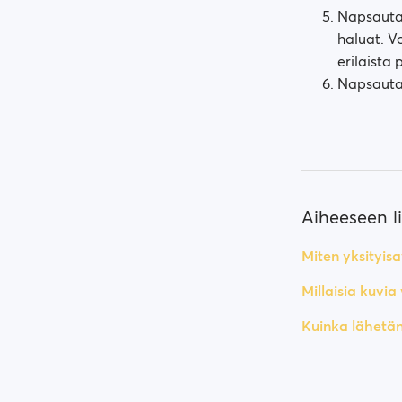
Napsauta 
haluat. V
erilaista 
Napsauta "
Aiheeseen lii
Miten yksityis
Millaisia kuvia 
Kuinka lähetä