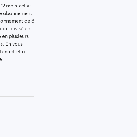
2 mois, celui-
otre abonnement
abonnement de 6
ial, divisé en
 en plusieurs
es. En vous
tenant et à
e