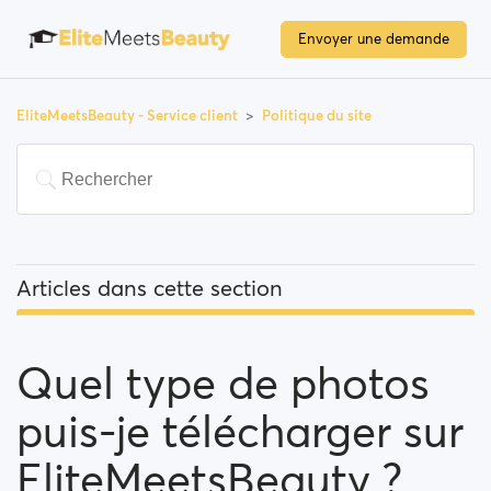
Envoyer une demande
EliteMeetsBeauty - Service client
Politique du site
Articles dans cette section
Quel type de photos puis-je télécharger sur
EliteMeetsBeauty ?
Quel type de photos
Politique de modération de EliteMeetsBeauty
puis-je télécharger sur
Système d’avertissement
EliteMeetsBeauty ?