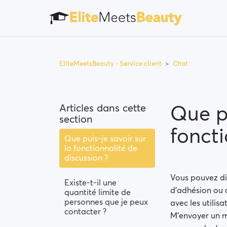
EliteMeetsBeauty - Service client
Chat
Que pu
Articles dans cette
section
foncti
Que puis-je savoir sur
la fonctionnalité de
discussion ?
Vous pouvez dis
Existe-t-il une
d'adhésion ou 
quantité limite de
personnes que je peux
avec les utilisa
contacter ?
M'envoyer un m