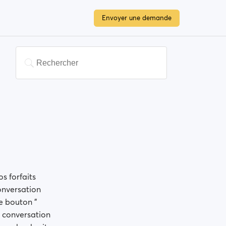
Envoyer une demande
s forfaits
onversation
le bouton "
e conversation