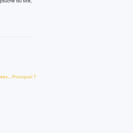
gauche du site,
es... Pourquoi ?