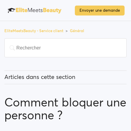
Envoyer une demande
EliteMeetsBeauty - Service client
Général
Articles dans cette section
Que signifie " utilisateurs populaires " ?
Comment bloquer une
Comment puis-je modifier mon emplacement, et
comment fonctionne cette option ?
personne ?
Qu'est-ce que "Bloquer un utilisateur" signifie?