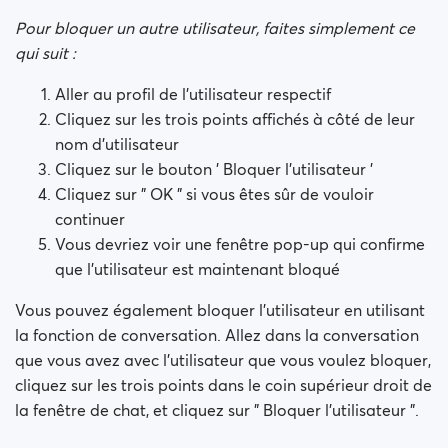
Comment bloquer une personne ?
Pour bloquer un autre utilisateur, faites simplement ce
qui suit :
Comment puis-je débloquer une personne ?
Aller au profil de l'utilisateur respectif
Je rencontre des problèmes de site. Que fais-je?
Cliquez sur les trois points affichés à côté de leur
nom d'utilisateur
Comment vider le cache et effacer les cookies ?
Cliquez sur le bouton ' Bloquer l'utilisateur '
Cliquez sur " OK " si vous êtes sûr de vouloir
Comment changer mon âge/nom d'utilisateur?
continuer
Vous devriez voir une fenêtre pop-up qui confirme
Profils frauduleux
que l'utilisateur est maintenant bloqué
Vous pouvez également bloquer l'utilisateur en utilisant
Quelles adhésions sont disponibles? Puis-je acheter
un abonnement d'une semaine / d'un mois?
la fonction de conversation. Allez dans la conversation
que vous avez avec l'utilisateur que vous voulez bloquer,
cliquez sur les trois points dans le coin supérieur droit de
la fenêtre de chat, et cliquez sur " Bloquer l'utilisateur ".