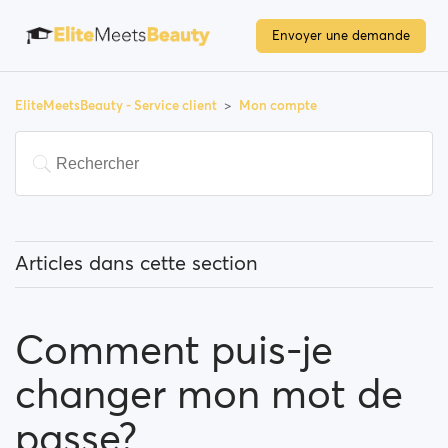
Envoyer une demande
EliteMeetsBeauty - Service client
Mon compte
Articles dans cette section
Comment puis-je changer mon adresse mail?
Comment puis-je
Comment puis-je changer mon mot de passe?
changer mon mot de
Comment puis-je changer mon information de profile
?
passe?