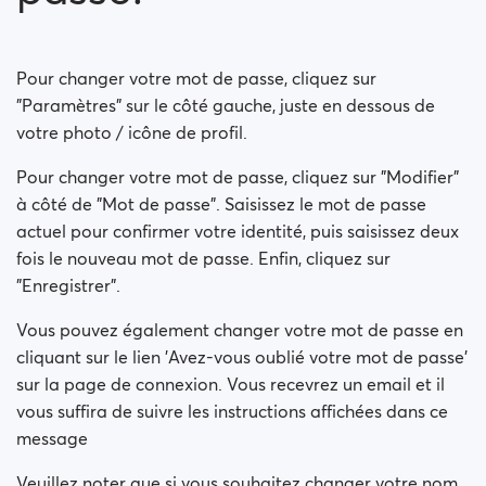
Comment puis-je changer mon orientation sexuelle ?
Comment puis-je modifier ma visibilité en ligne ?
Pour changer votre mot de passe, cliquez sur
"Paramètres" sur le côté gauche, juste en dessous de
Comment puis-je modifier ma visibilité dans les
votre photo / icône de profil.
recherches ?
Pour changer votre mot de passe, cliquez sur "Modifier"
à côté de "Mot de passe". Saisissez le mot de passe
actuel pour confirmer votre identité, puis saisissez deux
fois le nouveau mot de passe. Enfin, cliquez sur
"Enregistrer".
Vous pouvez également changer votre mot de passe en
cliquant sur le lien 'Avez-vous oublié votre mot de passe'
sur la page de connexion. Vous recevrez un email et il
vous suffira de suivre les instructions affichées dans ce
message
Veuillez noter que si vous souhaitez changer votre nom