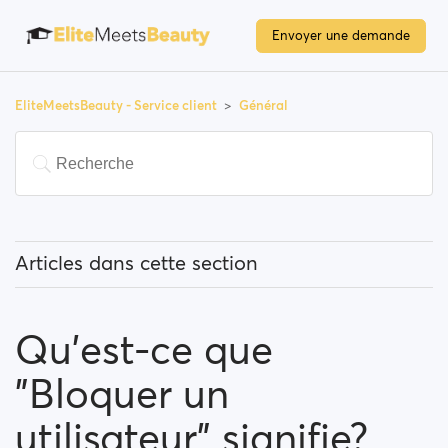
Envoyer une demande
EliteMeetsBeauty - Service client
Général
Articles dans cette section
Que signifie " utilisateurs populaires " ?
Qu'est-ce que
Comment puis-je modifier mon emplacement, et
comment fonctionne cette option ?
"Bloquer un
Qu'est-ce que "Bloquer un utilisateur" signifie?
utilisateur" signifie?