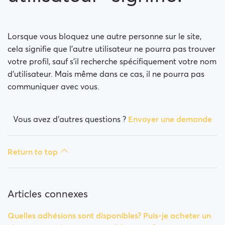
Comment bloquer une personne ?
Comment puis-je débloquer une personne ?
Lorsque vous bloquez une autre personne sur le site,
cela signifie que l’autre utilisateur ne pourra pas trouver
Je rencontre des problèmes de site. Que fais-je?
votre profil, sauf s’il recherche spécifiquement votre nom
d’utilisateur. Mais même dans ce cas, il ne pourra pas
Comment vider le cache et effacer les cookies ?
communiquer avec vous.
Comment changer mon âge/nom d'utilisateur?
Vous avez d’autres questions ?
Envoyer une demande
Profils frauduleux
Return to top
Quelles adhésions sont disponibles? Puis-je acheter
un abonnement d'une semaine / d'un mois?
Articles connexes
Quelles adhésions sont disponibles? Puis-je acheter un