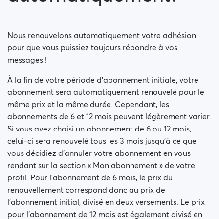
Mon paiement est-il sécurisé ?
Mon abonnement est-il un paiement mensuel ?
Nous renouvelons automatiquement votre adhésion
pour que vous puissiez toujours répondre à vos
Mon abonnement sera-t-il renouvelé
automatiquement?
messages !
À la fin de votre période d’abonnement initiale, votre
Avez-vous rencontré des problèmes lors de l’achat
d’une adhésion ?
abonnement sera automatiquement renouvelé pour le
même prix et la même durée. Cependant, les
Comment demander un remboursement?
abonnements de 6 et 12 mois peuvent légèrement varier.
Si vous avez choisi un abonnement de 6 ou 12 mois,
Je ne peux pas payer / La carte est rejetée
celui-ci sera renouvelé tous les 3 mois jusqu’à ce que
vous décidiez d’annuler votre abonnement en vous
Payé mais n'a pas obtenu de prime (Neteller /
rendant sur la section « Mon abonnement » de votre
ApplePay / GooglePay)
profil. Pour l’abonnement de 6 mois, le prix du
renouvellement correspond donc au prix de
How to terminate subscription in case of Apple
l’abonnement initial, divisé en deux versements. Le prix
Payment?
pour l’abonnement de 12 mois est également divisé en