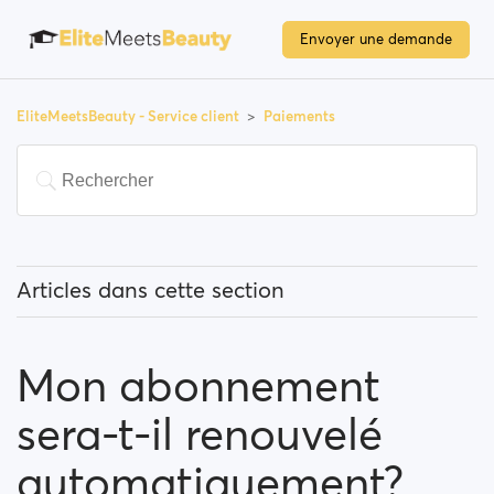
Envoyer une demande
EliteMeetsBeauty - Service client
Paiements
Articles dans cette section
Dois-je payer pour utiliser le site ?
Mon abonnement
Comment puis-je revaloriser mon abonnement ?
sera-t-il renouvelé
Quelles méthodes de paiement puis-je utiliser ?
automatiquement?