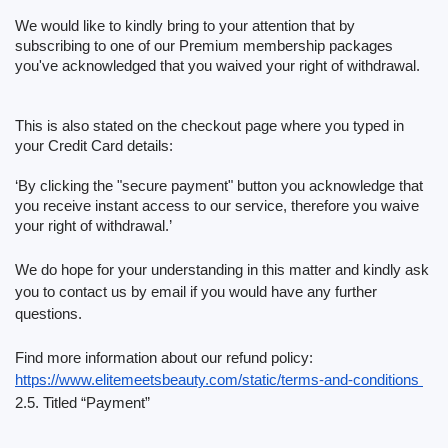
Biztonságos a fizetésem?
We would like to kindly bring to your attention that by 
subscribing to one of our Premium membership packages 
Az előfizetésem havonta vonódik le?
you've acknowledged that you waived your right of withdrawal.
A tagságom automatikusan újul meg?
This is also stated on the checkout page where you typed in 
Tapasztaltál bármiféle hibát, amikor tagságot
your Credit Card details:
próbáltál vásárolni?
‘By clicking the "secure payment" button you acknowledge that 
you receive instant access to our service, therefore you waive 
How do I request a refund?
your right of withdrawal.’
I can't pay/ Card gets rejected
We do hope for your understanding in this matter and kindly ask 
you to contact us by email if you would have any further 
Paid but didn't get premium
questions.
(Neteller/ApplePay/GooglePay)
Find more information about our refund policy: 
Hogyan állítsam le az előfizetést ha Apple Pay-el
https://www.elitemeetsbeauty.com/static/terms-and-conditions 
fizettem?
2.5. Titled “Payment” 