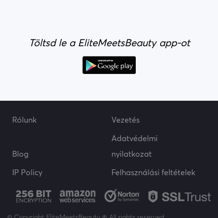
Töltsd le a EliteMeetsBeauty app-ot
Rólunk
Vezetés
Adatvédelmi
Blog
nyilatkozat
IP Policy
Felhasználási feltételek
© Copyright EliteMeetsBeauty ® All rights reserved.