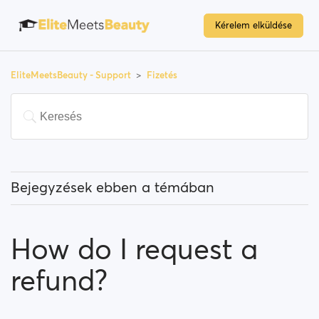
Kérelem elküldése
EliteMeetsBeauty - Support
Fizetés
Bejegyzések ebben a témában
Kell fizetnem az oldal használatáért?
How do I request a
Hogyan tudok Prémium tagságra váltani?
refund?
Milyen fizetési módok állnak a rendelkezésemre?