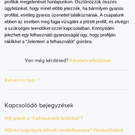
profilok megjelenését honlapunkon. Ösztönözzük összes 
Hogyan tudok letiltani más felhasználót?
ügyfelünket, hogy minél előbb jelezzék, ha bármilyen gyanús 
profillal, esetleg gyanús üzenettel találkoznának. A csapatunk 
Hogyan vonom vissza a letiltást?
ebben az esetben meg fogja vizsgálni a jelzett profilt, és elvégzi 
a szükséges teendőket ezzel kapcsolatban. Könnyedén 
Hibát tapasztalok. Mi a teendő?
jelezheti egy felhasználó gyanússágát úgy, hogy profilján 
ráklikkel a “Jelentem a felhasználót” gombra.
Hogyan tudom törölni a cookie-kat (sütiket)?
Van még kérdésed?
Kérelem elküldése
How do I change my age and/or username?
Hamis profil
Return to top
Milyen tagságok állnak rendelkezésre? Vásárolhatok
heti / havi tagságot?
Kapcsolódó bejegyzések
Mit jelent a "Felhasználó letiltása"?
Milyen tagságok állnak rendelkezésre? Vásárolhatok