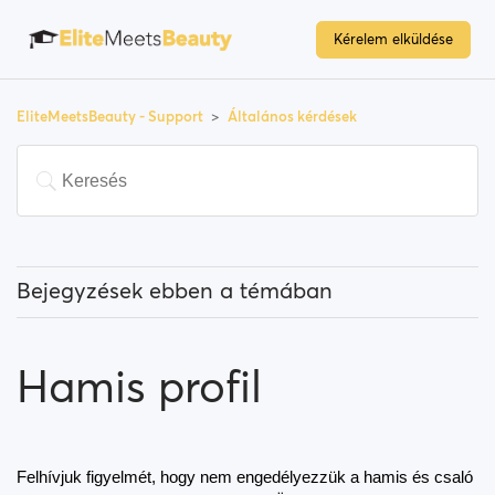
Kérelem elküldése
EliteMeetsBeauty - Support
Általános kérdések
Bejegyzések ebben a témában
Kik a "Kiemelt felhasználók"?
Hamis profil
Hogyan tudom megváltoztatni a tartózkodási
helyem, és hogyan működik?
Mit jelent a "Felhasználó letiltása"?
Felhívjuk figyelmét, hogy nem engedélyezzük a hamis és csaló 