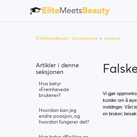
EliteMeetsBeauty - Kundeservice
Generelt
Falske
Artikler i denne
seksjonen
Hva betyr
«Fremhevede
Vi gjør oppmerksom
brukere»?
kunder om å øyebl
meldinger. Vårt 
Hvordan kan jeg
en bruker; besøk 
endre posisjon, og
hvordan fungerer det?
Hva betyr «Blokker en