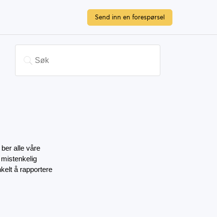
Send inn en forespørsel
ber alle våre 
mistenkelig 
elt å rapportere 