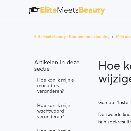
EliteMeetsBeauty - Klantenondersteuning
Mijn ac
Hoe k
Artikelen in deze
sectie
wijzig
Hoe kan ik mijn e-
mailadres
veranderen?
Ga naar 'Instell
Hoe kan ik mijn
wachtwoord
De tweede knop 
veranderen?
hun zoekresulta
Hoe kan ik mijn