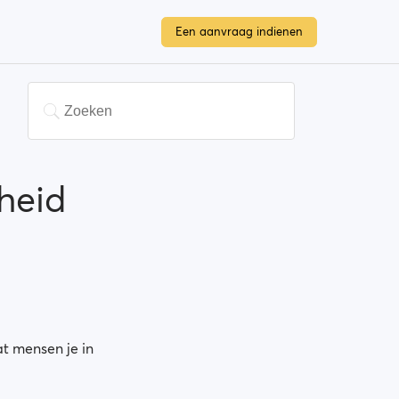
Een aanvraag indienen
heid
at mensen je in