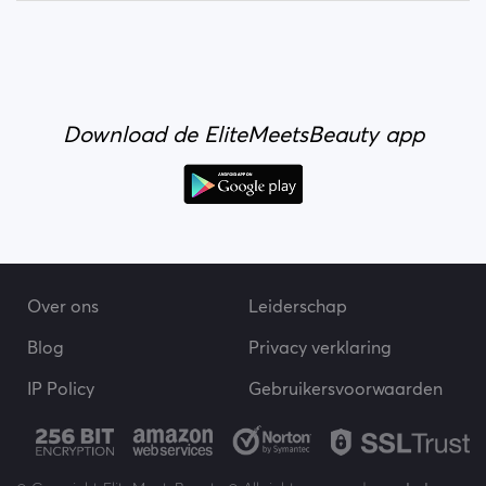
Download de EliteMeetsBeauty app
Over ons
Leiderschap
Blog
Privacy verklaring
IP Policy
Gebruikersvoorwaarden