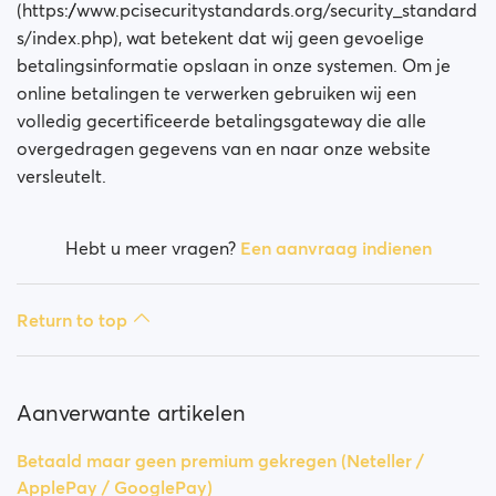
Is mijn betaling veilig?
(https://www.pcisecuritystandards.org/security_standard
s/index.php), wat betekent dat wij geen gevoelige
Is mijn lidmaatschap een maandelijkse betaling?
betalingsinformatie opslaan in onze systemen. Om je
online betalingen te verwerken gebruiken wij een
Wordt mijn lidmaatschap automatisch vernieuwd?
volledig gecertificeerde betalingsgateway die alle
overgedragen gegevens van en naar onze website
Heb je problemen ondervonden bij het proberen om
versleutelt.
lidmaatschap te kopen?
Hoe vraag ik restitutie aan?
Hebt u meer vragen?
Een aanvraag indienen
Ik kan niet betalen / kaart wordt geweigerd
Return to top
Betaald maar geen premium gekregen (Neteller /
ApplePay / GooglePay)
Aanverwante artikelen
How to terminate subscription in case of Apple
Payment?
Betaald maar geen premium gekregen (Neteller /
ApplePay / GooglePay)