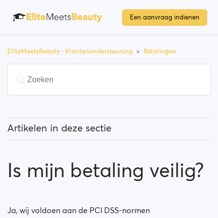
Een aanvraag indienen
EliteMeetsBeauty - Klantenondersteuning
Betalingen
Artikelen in deze sectie
Moet ik betalen voor het gebruik van de site?
Is mijn betaling veilig?
Hoe kan ik mijn lidmaatschap upgraden?
Welke betaalwijzen kan ik gebruiken?
Ja, wij voldoen aan de PCI DSS-normen