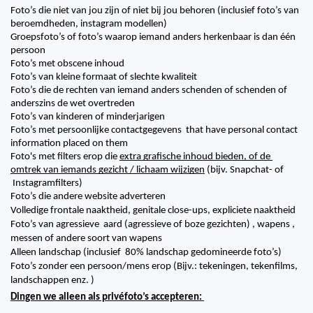
Foto’s die niet van jou zijn of niet bij jou behoren (inclusief foto’s van 
beroemdheden, instagram modellen)
Groepsfoto’s of foto’s waarop iemand anders herkenbaar is dan één 
persoon
Foto’s met obscene inhoud
Foto’s van kleine formaat of slechte kwaliteit
Foto’s die de rechten van iemand anders schenden of schenden of 
anderszins de wet overtreden 
Foto’s van kinderen of minderjarigen
Foto’s met persoonlijke contactgegevens  that have personal contact 
information placed on them
Foto's met filters erop die 
extra grafische inhoud bieden, of de 
omtrek van iemands gezicht / lichaam wijzigen
 (bijv. Snapchat- of 
 Instagramfilters)
Foto’s die andere website adverteren
Volledige frontale naaktheid, genitale close-ups, expliciete naaktheid
Foto’s van agressieve  aard (agressieve of boze gezichten) , wapens , 
messen of andere soort van wapens 
Alleen landschap (inclusief  80% landschap gedomineerde foto’s) 
Foto’s zonder een persoon/mens erop (Bijv.: tekeningen, tekenfilms, 
landschappen enz. )
Dingen we alleen als privéfoto’s accepteren: 