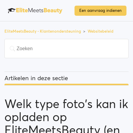
Een aanvraag indienen
EliteMeetsBeauty - Klantenondersteuning
Websitebeleid
Artikelen in deze sectie
Welk type foto's kan ik opladen op EliteMeetsBeauty
(en wat is er niet toegelaten)?
Welk type foto's kan ik
Moderatiebeleid
opladen op
Waarschuwingssysteem
EliteMeetsBeauty (en