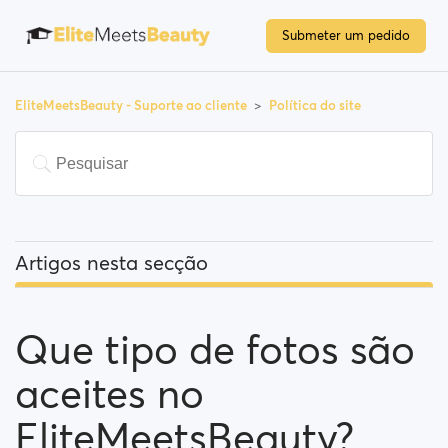
Submeter um pedido
EliteMeetsBeauty - Suporte ao cliente
Política do site
Artigos nesta secção
Que tipo de fotos são aceites no EliteMeetsBeauty?
Que tipo de fotos são
Política de moderação do EliteMeetsBeauty
aceites no
Sistema de aviso
EliteMeetsBeauty?