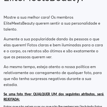
Why was my account suspended?
Mostre a sua melhor cara! Os membros
EliteMeetsBeauty querem sentir a sua personalidade e
talento.
Aumente a sua popularidade dando às pessoas o que
elas querem! Fotos claras e bem iluminadas para a cara
e o corpo, os retratos são ótimos e são exatamente o
que as pessoas querem ver.
Ao mesmo tempo, esteja atento a nossa política em
relativamente ao carregamento de qualquer foto, para
que não tenha surpresas negativas durante a sua
estadia.
Se uma foto tiver QUALQUER UM dos seguintes atributos, será 
REJEITADA:
Fotos que não sejam suas ou que não lhe pertençam (incluindo fotos 