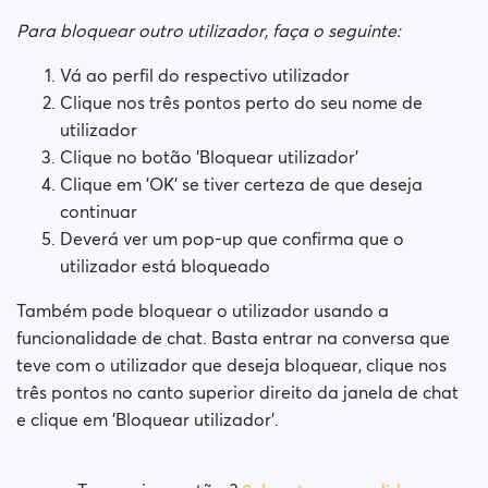
Como bloqueio uma pessoa?
Para bloquear outro utilizador, faça o seguinte:
Como desbloqueio uma pessoa?
Vá ao perfil do respectivo utilizador
Clique nos três pontos perto do seu nome de
Tenho problemas no site. O que faço?
utilizador
Clique no botão 'Bloquear utilizador'
Como elimino cache e cookies?
Clique em 'OK' se tiver certeza de que deseja
continuar
Como mudo minha idade/nome de utilizador/?
Deverá ver um pop-up que confirma que o
utilizador está bloqueado
Perfis falsos
Também pode bloquear o utilizador usando a
funcionalidade de chat. Basta entrar na conversa que
Quais assinaturas estão disponíveis? Posso comprar
uma assinatura semanal / mensal?
teve com o utilizador que deseja bloquear, clique nos
três pontos no canto superior direito da janela de chat
e clique em 'Bloquear utilizador'.