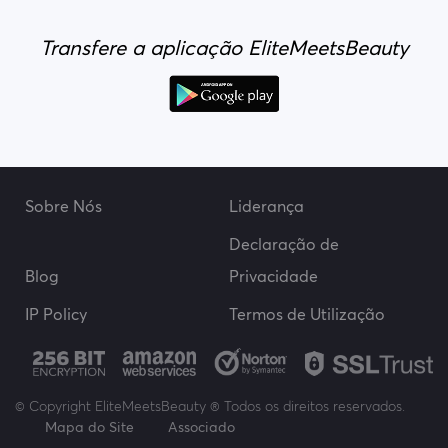
Transfere a aplicação EliteMeetsBeauty
Sobre Nós
Liderança
Declaração de
Blog
Privacidade
IP Policy
Termos de Utilização
© Copyright EliteMeetsBeauty ® Todos os direitos reservados.
Mapa do Site
Associado