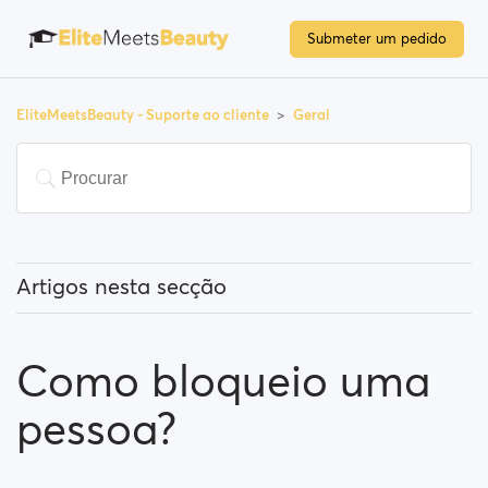
Submeter um pedido
EliteMeetsBeauty - Suporte ao cliente
Geral
Artigos nesta secção
O que significa "Utilizadores em destaque"?
Como bloqueio uma
Como posso alterar a minha localização e como
funciona?
pessoa?
O que significa "Bloquear um utilizador"?