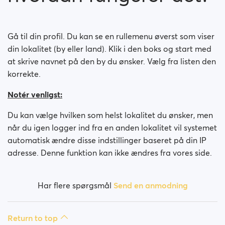
Hvordan blokerer jeg et medlem?
Hvordan fjerner jeg blokeringen på et medlem?
Gå til din profil. Du kan se en rullemenu øverst som viser
din lokalitet (by eller land). Klik i den boks og start med
Jeg har tekniske problemer på siden, hvad gør jeg?
at skrive navnet på den by du ønsker. Vælg fra listen den
korrekte.
Hvordan sletter jeg min historik?
Notér venligst:
Hvordan ændrer jeg min alder?
Du kan vælge hvilken som helst lokalitet du ønsker, men
når du igen logger ind fra en anden lokalitet vil systemet
Falske eller bedrageriske profiler
automatisk ændre disse indstillinger baseret på din IP
adresse. Denne funktion kan ikke ændres fra vores side.
Hvilke medlemskaber er tilgængelige? Kan jeg købe
et medlemskab om ugen / en måned?
Har flere spørgsmål
Send en anmodning
Return to top