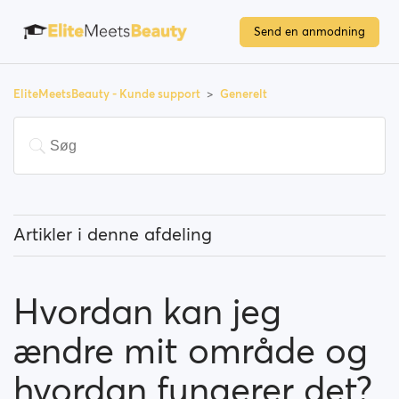
Send en anmodning
EliteMeetsBeauty - Kunde support
Generelt
Artikler i denne afdeling
Hvad er udvalgte medlemmer?
Hvordan kan jeg
Hvordan kan jeg ændre mit område og hvordan
fungerer det?
ændre mit område og
Hvad betyder "Bloker en profil"?
hvordan fungerer det?