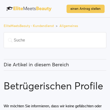
einen Antrag stellen
EliteMeetsBeauty - Kundendienst
Allgemeines
Die Artikel in diesem Bereich
Was bedeutet "Besondere Nutzer"?
Betrügerischen Profile
Wie kann ich meinen Standort ändern und wie
funktioniert es?
Was bedeutet "Benutzer blockieren"?
Wir möchten Sie informieren, dass wir keine gefälschten oder 