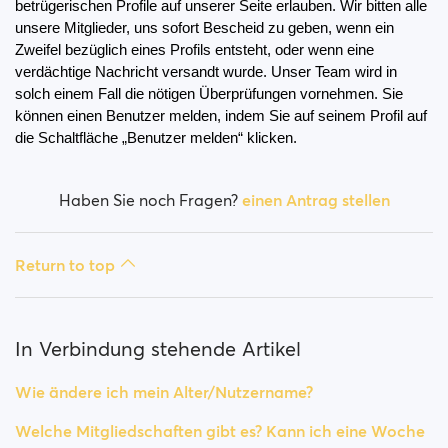
betrügerischen Profile auf unserer Seite erlauben. Wir bitten alle 
Wie blockiere ich eine Person?
unsere Mitglieder, uns sofort Bescheid zu geben, wenn ein 
Zweifel bezüglich eines Profils entsteht, oder wenn eine 
Wie kann ich eine Person entblocken?
verdächtige Nachricht versandt wurde. Unser Team wird in 
solch einem Fall die nötigen Überprüfungen vornehmen. Sie 
Ich habe Probleme mit der Website. Was mache ich?
können einen Benutzer melden, indem Sie auf seinem Profil auf 
die Schaltfläche „Benutzer melden“ klicken.
Wie lösche ich Cache und Cookies?
Haben Sie noch Fragen?
einen Antrag stellen
Wie ändere ich mein Alter/Nutzername?
Betrügerischen Profile
Return to top
Welche Mitgliedschaften gibt es? Kann ich eine
Woche / einen Monat Mitgliedschaft kaufen?
In Verbindung stehende Artikel
Wie ändere ich mein Alter/Nutzername?
Welche Mitgliedschaften gibt es? Kann ich eine Woche