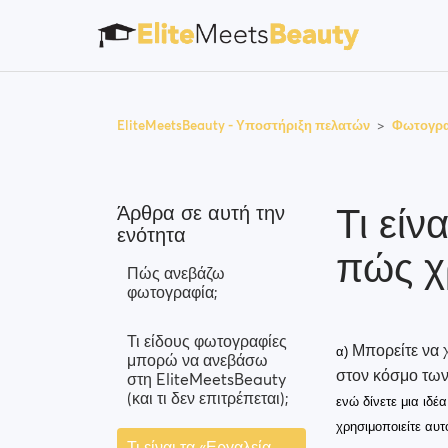
EliteMeetsBeauty - Υποστήριξη πελατών
Φωτογρα
Τι είν
Άρθρα σε αυτή την
ενότητα
πώς χ
Πώς ανεβάζω
φωτογραφία;
Τι είδους φωτογραφίες
Μπορείτε να 
α)
μπορώ να ανεβάσω
στον κόσμο των
στη EliteMeetsBeauty
(και τι δεν επιτρέπεται);
ενώ δίνετε μια ιδ
χρησιμοποιείτε αυτ
Τι είναι τα «Εργαλεία