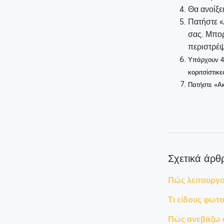
Θα ανοίξε
Πατήστε «
σας. Μπορ
περιστρέψ
Υπάρχουν 4 
κοριτσίστικε
Πατήστε «Α
Σχετικά άρθ
Πώς λειτουργού
Τι είδους φωτο
Πώς ανεβάζω 