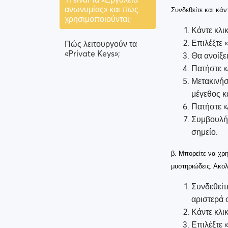
ανωνυμίας» και πώς
Συνδεθείτε και κάν
χρησιμοποιούνται;
Κάντε κλι
Επιλέξτε 
Πώς λειτουργούν τα
«Private Keys»;
Θα ανοίξε
Πατήστε «
Μετακινήσ
μέγεθος κ
Πατήστε «
Συμβουλή:
σημείο.
β. Μπορείτε να χρ
μυστηριώδεις. Ακολ
Συνδεθείτε
αριστερά 
Κάντε κλι
Επιλέξτε 