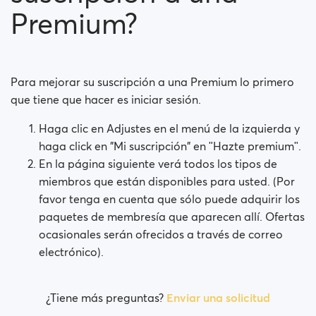
Premium?
¿El pago es seguro?
¿La suscripción se paga mensualmente?
Para mejorar su suscripción a una Premium lo primero
¿Mi suscripción se renovará automáticamente?
que tiene que hacer es iniciar sesión.
¿Tuvo usted problemas al intentar comprar una
Haga clic en Adjustes en el menú de la izquierda y
membresía?
haga click en "Mi suscripción" en ʺHazte premiumʺ.
En la página siguiente verá todos los tipos de
Cómo solicito un reembolso?
miembros que están disponibles para usted. (Por
favor tenga en cuenta que sólo puede adquirir los
No puedo pagar / La tarjeta es rechazada
paquetes de membresía que aparecen allí. Ofertas
Pagó pero no obtuvo la prima (Neteller / ApplePay /
ocasionales serán ofrecidos a través de correo
GooglePay)
electrónico).
How to terminate subscription in case of Apple
Payment?
¿Tiene más preguntas?
Enviar una solicitud