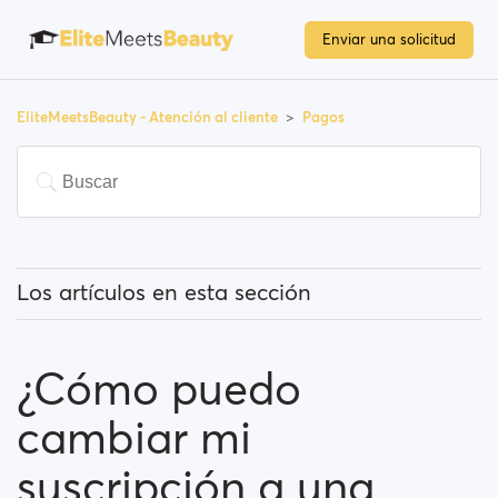
Enviar una solicitud
EliteMeetsBeauty - Atención al cliente
Pagos
Los artículos en esta sección
¿Tengo que pagar para usar la página?
¿Cómo puedo
¿Cómo puedo cambiar mi suscripción a una
Premium?
cambiar mi
¿Qué métodos de pago puedo utilizar?
suscripción a una