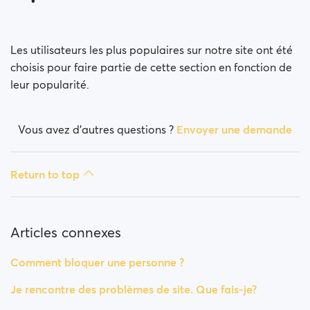
Comment bloquer une personne ?
Comment puis-je débloquer une personne ?
Les utilisateurs les plus populaires sur notre site ont été
choisis pour faire partie de cette section en fonction de
Je rencontre des problèmes de site. Que fais-je?
leur popularité.
Comment vider le cache et effacer les cookies ?
Vous avez d’autres questions ?
Envoyer une demande
Comment changer mon âge/nom d'utilisateur?
Return to top
Profils frauduleux
Quelles adhésions sont disponibles? Puis-je acheter
un abonnement d'une semaine / d'un mois?
Articles connexes
Comment bloquer une personne ?
Je rencontre des problèmes de site. Que fais-je?