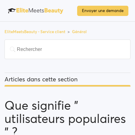
Envoyer une demande
EliteMeetsBeauty - Service client
Général
Articles dans cette section
Que signifie " utilisateurs populaires " ?
Que signifie "
Comment puis-je modifier mon emplacement, et
comment fonctionne cette option ?
utilisateurs populaires
Qu'est-ce que "Bloquer un utilisateur" signifie?
" ?