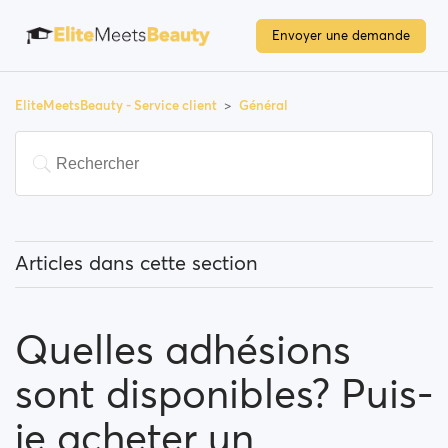
Envoyer une demande
EliteMeetsBeauty - Service client
Général
Articles dans cette section
Que signifie " utilisateurs populaires " ?
Quelles adhésions
Comment puis-je modifier mon emplacement, et
comment fonctionne cette option ?
sont disponibles? Puis-
Qu'est-ce que "Bloquer un utilisateur" signifie?
je acheter un