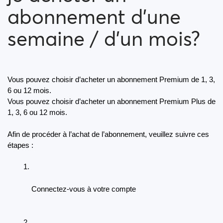
abonnement d'une
Comment bloquer une personne ?
semaine / d'un mois?
Comment puis-je débloquer une personne ?
Je rencontre des problèmes de site. Que fais-je?
Vous pouvez choisir d’acheter un abonnement Premium de 1, 3, 
Comment vider le cache et effacer les cookies ?
6 ou 12 mois.
Vous pouvez choisir d’acheter un abonnement Premium Plus de 
Comment changer mon âge/nom d'utilisateur?
1, 3, 6 ou 12 mois.
Profils frauduleux
Afin de procéder à l’achat de l’abonnement, veuillez suivre ces 
étapes :
Quelles adhésions sont disponibles? Puis-je acheter
un abonnement d'une semaine / d'un mois?
Connectez-vous à votre compte