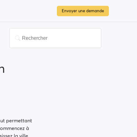
Envoyer une demande
n
aut permettant
t commencez à
issez la ville