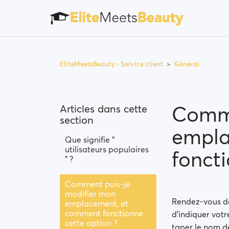
EliteMeetsBeauty - Service client
Général
Comme
Articles dans cette
section
empla
Que signifie "
utilisateurs populaires
foncti
" ?
Comment puis-je
modifier mon
Rendez-vous da
emplacement, et
comment fonctionne
d’indiquer vot
cette option ?
taper le nom de 