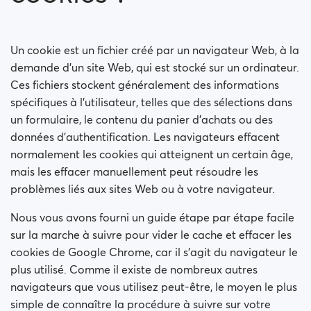
Comment bloquer une personne ?
Comment puis-je débloquer une personne ?
Un cookie est un fichier créé par un navigateur Web, à la
demande d’un site Web, qui est stocké sur un ordinateur.
Je rencontre des problèmes de site. Que fais-je?
Ces fichiers stockent généralement des informations
spécifiques à l’utilisateur, telles que des sélections dans
Comment vider le cache et effacer les cookies ?
un formulaire, le contenu du panier d’achats ou des
données d’authentification. Les navigateurs effacent
Comment changer mon âge/nom d'utilisateur?
normalement les cookies qui atteignent un certain âge,
mais les effacer manuellement peut résoudre les
Profils frauduleux
problèmes liés aux sites Web ou à votre navigateur.
Nous vous avons fourni un guide étape par étape facile
Quelles adhésions sont disponibles? Puis-je acheter
un abonnement d'une semaine / d'un mois?
sur la marche à suivre pour vider le cache et effacer les
cookies de Google Chrome, car il s’agit du navigateur le
plus utilisé. Comme il existe de nombreux autres
navigateurs que vous utilisez peut-être, le moyen le plus
simple de connaître la procédure à suivre sur votre