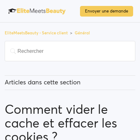
Envoyer une demande
EliteMeetsBeauty - Service client
Général
Articles dans cette section
Que signifie " utilisateurs populaires " ?
Comment vider le
Comment puis-je modifier mon emplacement, et
comment fonctionne cette option ?
cache et effacer les
Qu'est-ce que "Bloquer un utilisateur" signifie?
cookies ?