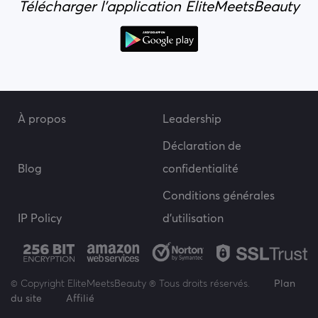
Télécharger l'application EliteMeetsBeauty
À propos
Leadership
Déclaration de
Blog
confidentialité
Conditions générales
IP Policy
d’utilisation
© Copyright EliteMeetsBeauty ® Tous droits réservés.
Plan
du site
Affilié