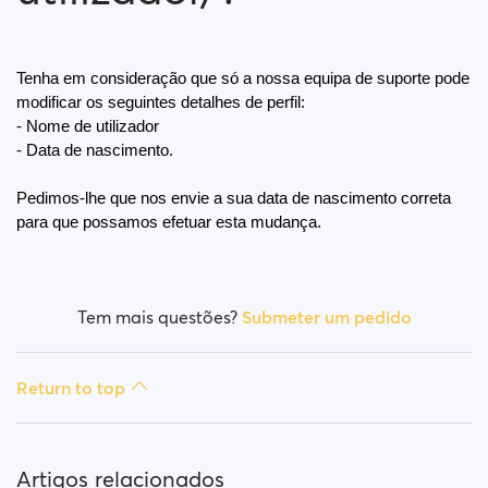
Como bloqueio uma pessoa?
Como desbloqueio uma pessoa?
Tenha em consideração que só a nossa equipa de suporte pode 
modificar os seguintes detalhes de perfil:
Tenho problemas no site. O que faço?
- Nome de utilizador
- Data de nascimento.
Como elimino cache e cookies?
Pedimos-lhe que nos envie a sua data de nascimento correta 
para que possamos efetuar esta mudança.
Como mudo minha idade/nome de utilizador/?
Perfis falsos
Tem mais questões?
Submeter um pedido
Quais assinaturas estão disponíveis? Posso comprar
uma assinatura semanal / mensal?
Return to top
Artigos relacionados