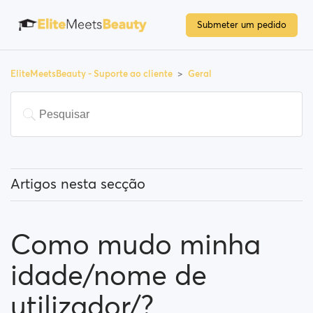
Submeter um pedido
EliteMeetsBeauty - Suporte ao cliente
Geral
Artigos nesta secção
O que significa "Utilizadores em destaque"?
Como mudo minha
Como posso alterar a minha localização e como
funciona?
idade/nome de
O que significa "Bloquear um utilizador"?
utilizador/?