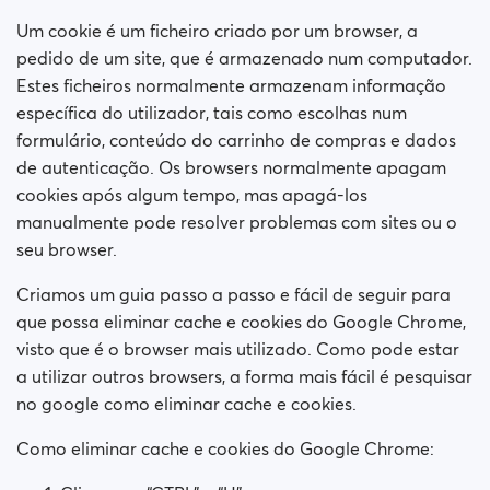
Como bloqueio uma pessoa?
Um cookie é um ficheiro criado por um browser, a
pedido de um site, que é armazenado num computador.
Como desbloqueio uma pessoa?
Estes ficheiros normalmente armazenam informação
específica do utilizador, tais como escolhas num
Tenho problemas no site. O que faço?
formulário, conteúdo do carrinho de compras e dados
de autenticação. Os browsers normalmente apagam
Como elimino cache e cookies?
cookies após algum tempo, mas apagá-los
manualmente pode resolver problemas com sites ou o
Como mudo minha idade/nome de utilizador/?
seu browser.
Perfis falsos
Criamos um guia passo a passo e fácil de seguir para
que possa eliminar cache e cookies do Google Chrome,
Quais assinaturas estão disponíveis? Posso comprar
visto que é o browser mais utilizado. Como pode estar
uma assinatura semanal / mensal?
a utilizar outros browsers, a forma mais fácil é pesquisar
no google como eliminar cache e cookies.
Como eliminar cache e cookies do Google Chrome: