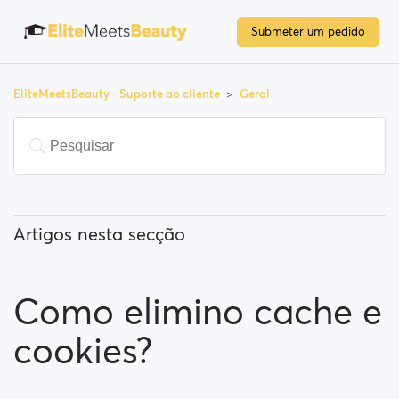
Submeter um pedido
EliteMeetsBeauty - Suporte ao cliente
Geral
Artigos nesta secção
O que significa "Utilizadores em destaque"?
Como elimino cache e
Como posso alterar a minha localização e como
funciona?
cookies?
O que significa "Bloquear um utilizador"?