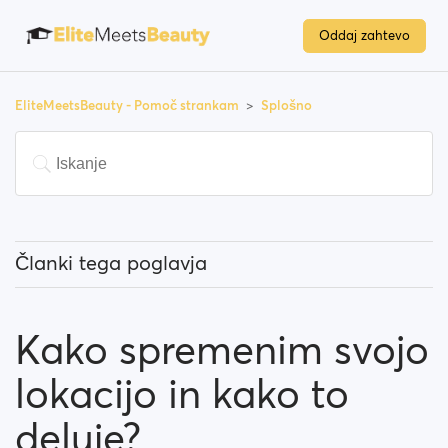
Oddaj zahtevo
EliteMeetsBeauty - Pomoč strankam
Splošno
Članki tega poglavja
Kdo so 'Predstavljeni člani'?
Kako spremenim svojo
Kako spremenim svojo lokacijo in kako to deluje?
lokacijo in kako to
Kaj pomeni »Blokiraj uporabnika«?
deluje?