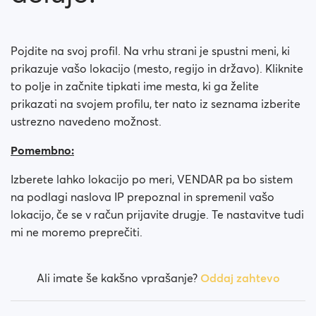
Kako blokiram osebo?
Kako odblokiram osebo?
Pojdite na svoj profil. Na vrhu strani je spustni meni, ki
prikazuje vašo lokacijo (mesto, regijo in državo). Kliknite
Imam težave z delovanjem strani. Kaj lahko naredim?
to polje in začnite tipkati ime mesta, ki ga želite
prikazati na svojem profilu, ter nato iz seznama izberite
Kako počistim predpomnilnik in piškotke?
ustrezno navedeno možnost.
How do I change my age and/or username?
Pomembno:
Fake profiles
Izberete lahko lokacijo po meri, VENDAR pa bo sistem
na podlagi naslova IP prepoznal in spremenil vašo
What memberships are available? Can I buy a week/
lokacijo, če se v račun prijavite drugje. Te nastavitve tudi
a month membership?
mi ne moremo preprečiti.
Ali imate še kakšno vprašanje?
Oddaj zahtevo