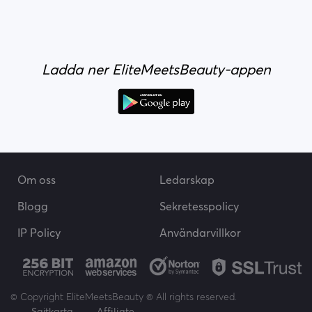
Ladda ner EliteMeetsBeauty-appen
Om oss
Ledarskap
Blogg
Sekretesspolicy
IP Policy
Användarvillkor
© Copyright EliteMeetsBeauty ® All rights reserved.
Sajtkarta
Affiliate