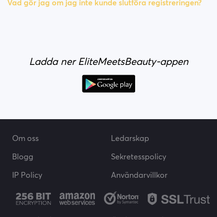
Vad gör jag om jag inte kunde slutföra registreringen?
Ladda ner EliteMeetsBeauty-appen
Om oss
Ledarskap
Blogg
Sekretesspolicy
IP Policy
Användarvillkor