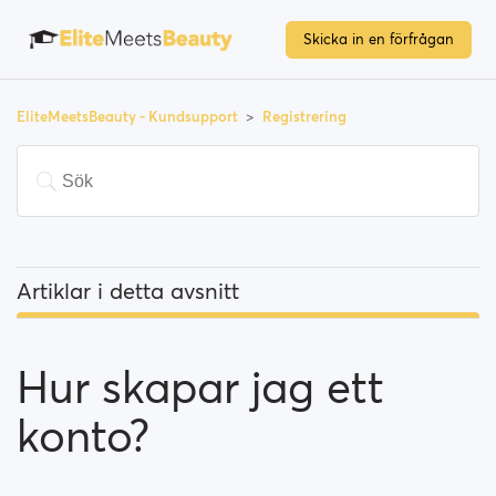
Skicka in en förfrågan
EliteMeetsBeauty - Kundsupport
Registrering
Artiklar i detta avsnitt
Hur skapar jag ett konto?
Hur skapar jag ett
Vad gör jag om jag inte kunde slutföra
registreringen?
konto?