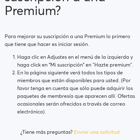
Premium?
¿El pago es seguro?
¿La suscripción se paga mensualmente?
Para mejorar su suscripción a una Premium lo primero
¿Mi suscripción se renovará automáticamente?
que tiene que hacer es iniciar sesión.
¿Tuvo usted problemas al intentar comprar una
Haga clic en Adjustes en el menú de la izquierda y
membresía?
haga click en "Mi suscripción" en ʺHazte premiumʺ.
En la página siguiente verá todos los tipos de
Cómo solicito un reembolso?
miembros que están disponibles para usted. (Por
favor tenga en cuenta que sólo puede adquirir los
No puedo pagar / La tarjeta es rechazada
paquetes de membresía que aparecen allí. Ofertas
Pagó pero no obtuvo la prima (Neteller / ApplePay /
ocasionales serán ofrecidos a través de correo
GooglePay)
electrónico).
Cómo cancelar la suscripción en caso de pago de
Apple?
¿Tiene más preguntas?
Enviar una solicitud