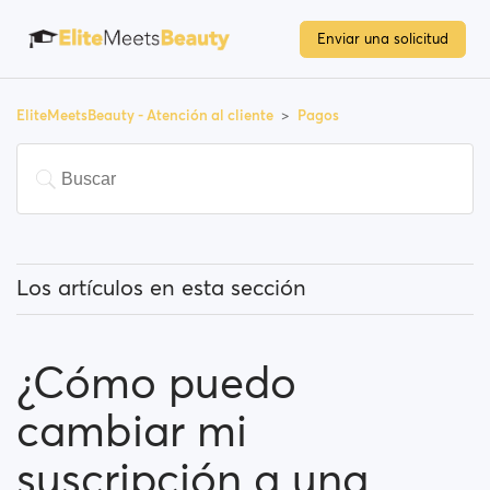
Enviar una solicitud
EliteMeetsBeauty - Atención al cliente
Pagos
Los artículos en esta sección
¿Tengo que pagar para usar la página?
¿Cómo puedo
¿Cómo puedo cambiar mi suscripción a una
Premium?
cambiar mi
¿Qué métodos de pago puedo utilizar?
suscripción a una