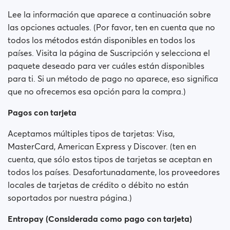
¿El pago es seguro?
Lee la información que aparece a continuación sobre
las opciones actuales. (Por favor, ten en cuenta que no
¿La suscripción se paga mensualmente?
todos los métodos están disponibles en todos los
países. Visita la página de Suscripción y selecciona el
¿Mi suscripción se renovará automáticamente?
paquete deseado para ver cuáles están disponibles
para ti. Si un método de pago no aparece, eso significa
¿Tuvo usted problemas al intentar comprar una
que no ofrecemos esa opción para la compra.)
membresía?
Pagos con tarjeta
Cómo solicito un reembolso?
Aceptamos múltiples tipos de tarjetas: Visa,
No puedo pagar / La tarjeta es rechazada
MasterCard, American Express y Discover. (ten en
cuenta, que sólo estos tipos de tarjetas se aceptan en
Pagó pero no obtuvo la prima (Neteller / ApplePay /
todos los países. Desafortunadamente, los proveedores
GooglePay)
locales de tarjetas de crédito o débito no están
soportados por nuestra página.)
Cómo cancelar la suscripción en caso de pago de
Apple?
Entropay (Considerada como pago con tarjeta)