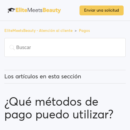
Enviar una solicitud
EliteMeetsBeauty - Atención al cliente
Pagos
Los artículos en esta sección
¿Tengo que pagar para usar la página?
¿Qué métodos de
¿Cómo puedo cambiar mi suscripción a una
Premium?
pago puedo utilizar?
¿Qué métodos de pago puedo utilizar?