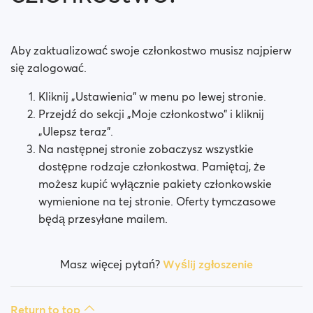
Czy moje płatności są bezpieczne?
Czy moje członkostwo jest opłacane miesięcznie?
Aby zaktualizować swoje członkostwo musisz najpierw
się zalogować.
Czy moje członkostwo odnowi się automatycznie?
Kliknij „Ustawienia” w menu po lewej stronie.
Czy napotkałeś jakieś problemy podczas próby
Przejdź do sekcji „Moje członkostwo” i kliknij
wykupienia członkostwa?
„Ulepsz teraz”.
Na następnej stronie zobaczysz wszystkie
Jak zażądać zwrotu pieniędzy?
dostępne rodzaje członkostwa. Pamiętaj, że
możesz kupić wyłącznie pakiety członkowskie
Nie mogę zapłacić / Karta zostaje odrzucona
wymienione na tej stronie. Oferty tymczasowe
Zapłacono, ale nie otrzymano premii (Neteller /
będą przesyłane mailem.
ApplePay / GooglePay)
Masz więcej pytań?
Wyślij zgłoszenie
Jak zakończyć subskrypcję w przypadku płatności
Apple Payment?
Return to top