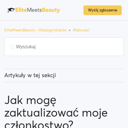
Wyślij zgłoszenie
EliteMeetsBeauty - Obsługa klienta
Płatności
Artykuły w tej sekcji
Czy muszę płacić aby korzystać z tej strony?
Jak mogę
Jak mogę zaktualizować moje członkostwo?
zaktualizować moje
Jakich metod płatności mogę używać?
członkostwo?