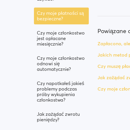
Czy moje płatności są
bezpieczne?
Powiązane a
Czy moje członkostwo
jest opłacane
Zapłacono, ale
miesięcznie?
Jakich metod 
Czy moje członkostwo
odnowi się
Czy muszę płac
automatycznie?
Jak zażądać zw
Czy napotkałeś jakieś
problemy podczas
Czy moje czło
próby wykupienia
członkostwa?
Jak zażądać zwrotu
pieniędzy?