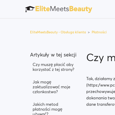
EliteMeetsBeauty - Obsługa klienta
Płatności
Czy m
Artykuły w tej sekcji
Czy muszę płacić aby
korzystać z tej strony?
Tak, działamy 
Jak mogę
(https://www.pc
zaktualizować moje
przechowywujem
członkostwo?
dokonania twoj
Jakich metod
dane transferow
płatności mogę
używać?