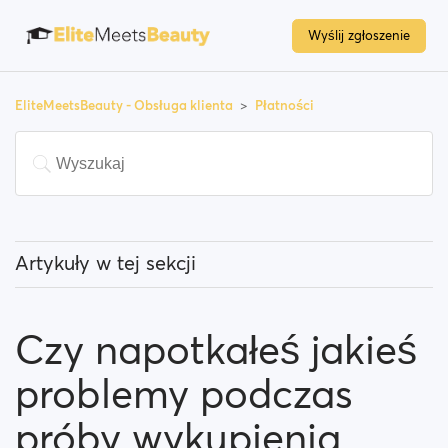
Wyślij zgłoszenie
EliteMeetsBeauty - Obsługa klienta
Płatności
Artykuły w tej sekcji
Czy muszę płacić aby korzystać z tej strony?
Czy napotkałeś jakieś
Jak mogę zaktualizować moje członkostwo?
problemy podczas
Jakich metod płatności mogę używać?
próby wykupienia