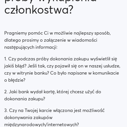
Czy moje płatności są bezpieczne?
członkostwa?
Czy moje członkostwo jest opłacane miesięcznie?
Czy moje członkostwo odnowi się automatycznie?
Pragniemy pomóc Ci w możliwie najlepszy sposób,
dlatego prosimy o załączenie w wiadomości
Czy napotkałeś jakieś problemy podczas próby
następujących informacji:
wykupienia członkostwa?
1. Czy podczas próby dokonania zakupu wyświetlił się
Jak zażądać zwrotu pieniędzy?
jakiś błąd? Jeśli tak, czy pojawił się on w naszej usłudze,
czy w witrynie banku? Co było napisane w komunikacie
Nie mogę zapłacić / Karta zostaje odrzucona
o błędzie?
Zapłacono, ale nie otrzymano premii (Neteller /
2. Jaki bank wydał kartę, której chcesz użyć do
ApplePay / GooglePay)
dokonania zakupu?
Jak zakończyć subskrypcję w przypadku płatności
3. Czy na Twojej karcie włączona jest możliwość
Apple Payment?
dokonywania zakupów
międzynarodowych/internetowych?