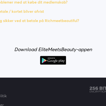
roblemer med at købe dit medlemskab?
tale / kortet bliver afvist
ig sikker ved at betale på Richmeetbeautiful?
Download EliteMeetsBeauty-appen
itik
ser