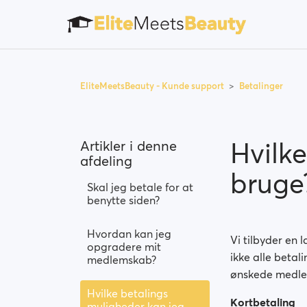
EliteMeetsBeauty - Kunde support
Betalinger
Hvilk
Artikler i denne
afdeling
bruge
Skal jeg betale for at
benytte siden?
Hvordan kan jeg
Vi tilbyder en
opgradere mit
ikke alle betal
medlemskab?
ønskede medlem
Hvilke betalings
Kortbetaling
muligheder kan jeg