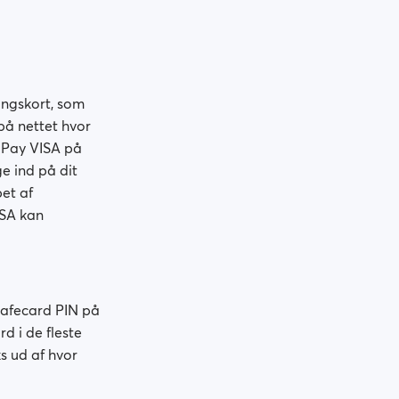
lingskort, som
på nettet hvor
roPay VISA på
e ind på dit
bet af
ISA kan
safecard PIN på
 i de fleste
s ud af hvor