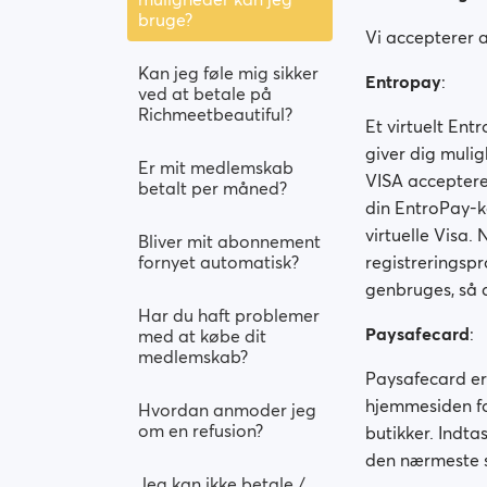
bruge?
Vi accepterer a
Kan jeg føle mig sikker
Entropay
:
ved at betale på
Richmeetbeautiful?
Et virtuelt Ent
giver dig mulig
Er mit medlemskab
VISA accepteres
betalt per måned?
din EntroPay-ko
virtuelle Visa. 
Bliver mit abonnement
fornyet automatisk?
registreringsp
genbruges, så d
Har du haft problemer
Paysafecard
:
med at købe dit
medlemskab?
Paysafecard er 
hjemmesiden fo
Hvordan anmoder jeg
om en refusion?
butikker. Indt
den nærmeste s
Jeg kan ikke betale /