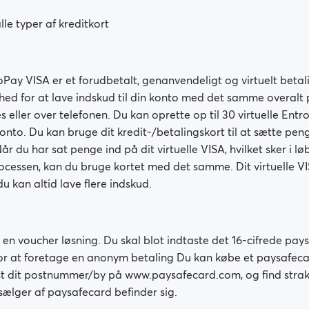
lle typer af kreditkort
roPay VISA er et forudbetalt, genanvendeligt og virtuelt beta
hed for at lave indskud til din konto med det samme overalt 
 eller over telefonen. Du kan oprette op til 30 virtuelle Ent
nto. Du kan bruge dit kredit-/betalingskort til at sætte peng
Når du har sat penge ind på dit virtuelle VISA, hvilket sker i lø
rocessen, kan du bruge kortet med det samme. Dit virtuelle V
u kan altid lave flere indskud.
en voucher løsning. Du skal blot indtaste det 16-cifrede pay
r at foretage en anonym betaling Du kan købe et paysafecard
ast dit postnummer/by på www.paysafecard.com, og find strak
ælger af paysafecard befinder sig.