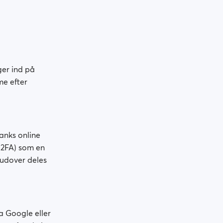
ger ind på
me efter
anks online
(2FA) som en
udover deles
a Google eller