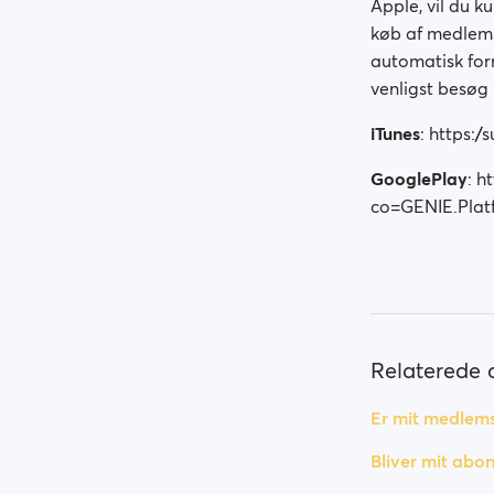
Apple, vil du k
køb af medlemsk
automatisk forn
venligst besøg 
iTunes
: https:
GooglePlay
: h
co=GENIE.Pla
Relaterede a
Er mit medlem
Bliver mit abo