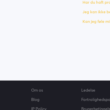
Har du haft p
Jeg kan ikke be
Kan jeg føle m
Om os
Ledelse
Blog
Fortrolighedspol
IP Policy
Brugerbetingel