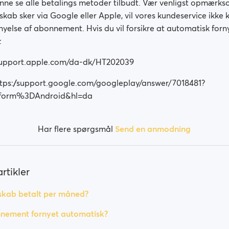
unne se alle betalings metoder tilbudt. Vær venligst opmærks
ab sker via Google eller Apple, vil vores kundeservice ikke 
yelse af abonnement. Hvis du vil forsikre at automatisk forny
:
//support.apple.com/da-dk/HT202039
ttps://support.google.com/googleplay/answer/7018481?
tform%3DAndroid&hl=da
Har flere spørgsmål
Send en anmodning
rtikler
skab betalt per måned?
nnement fornyet automatisk?