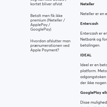
kortet bliver afvist
Neteller
Neteller er en 
Betalt men fik ikke
premium (Neteller /
Entercash
ApplePay /
GooglePay)
Entercash er e
Netbank og for
Hvordan afslutter man
betalingen.
prænumerationen ved
Apple Payment?
IDEAL
Ideel er en bet
platform. Meto
adgangstoken p
der ikke nogen
GooglePlay ell
Disse mulighede