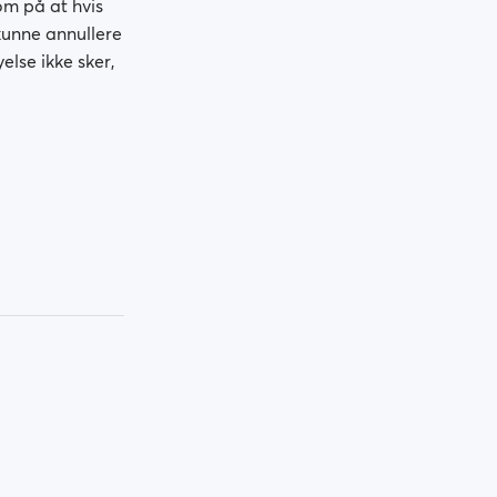
om på at hvis
kunne annullere
else ikke sker,