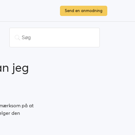
Send en anmodning
an jeg
opmærksom på at
vælger den