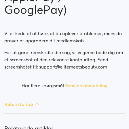
Kan jeg føle mig sikker ved at betale på
GooglePay)
Richmeetbeautiful?
Er mit medlemskab betalt per måned?
Vi er kede af at høre, at du oplever problemer, mens du
Bliver mit abonnement fornyet automatisk?
prøver at opgradere dit medlemskab.
Har du haft problemer med at købe dit medlemskab?
For at gøre fremskridt i din sag, vil vi gerne bede dig om
et screenshot af den relevante kontoudtog. Send
Hvordan anmoder jeg om en refusion?
screenshotet til: support@elitemeetsbeauty.com
Jeg kan ikke betale / kortet bliver afvist
Har flere spørgsmål
Send en anmodning
Betalt men fik ikke premium (Neteller / ApplePay /
GooglePay)
Return to top
Hvordan afslutter man prænumerationen ved Apple
Payment?
Relaterede artikler