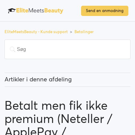
Send en anmodning
EliteMeetsBeauty - Kunde support
Betalinger
Artikler i denne afdeling
Skal jeg betale for at benytte siden?
Betalt men fik ikke
Hvordan kan jeg opgradere mit medlemskab?
premium (Neteller /
Hvilke betalings muligheder kan jeg bruge?
ApplePay /