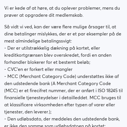
Kan jeg føle mig sikker ved at betale på
Richmeetbeautiful?
Vi er kede af at høre, at du oplever problemer, mens du
prøver at opgradere dit medlemskab.
Er mit medlemskab betalt per måned?
Så vidt vi ved, kan der være flere mulige årsager til, at
Bliver mit abonnement fornyet automatisk?
dine betalinger mislykkes, der er et par eksempler på de
mest almindelige betalingssvigt:
Har du haft problemer med at købe dit medlemskab?
- Der er utilstrækkelig dækning på kortet, eller
kreditkortgrænsen blev overskredet, fordi en anden
Hvordan anmoder jeg om en refusion?
forhandler blokerer for et bestemt beløb;
- CVC'en er forkert eller mangler
Jeg kan ikke betale / kortet bliver afvist
- MCC (Merchant Category Code) understøttes ikke af
den udstedende bank (A Merchant Category Code
Betalt men fik ikke premium (Neteller / ApplePay /
(MCC) er et firecifret nummer, der er anført i ISO 18245 til
GooglePay)
finansielle tjenesteydelser i detailleddet. MCC bruges til
at klassificere virksomheden efter typen af ​​varer eller
Hvordan afslutter man prænumerationen ved Apple
tjenester, den leverer.);
Payment?
- Den udløbsdato, der meddeles den udstedende bank,
er ikke den samme som udløbsdatoen på kortet;