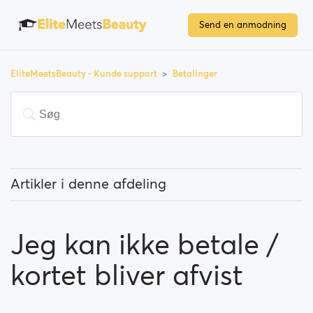
Send en anmodning
EliteMeetsBeauty - Kunde support
Betalinger
Artikler i denne afdeling
Skal jeg betale for at benytte siden?
Jeg kan ikke betale /
Hvordan kan jeg opgradere mit medlemskab?
kortet bliver afvist
Hvilke betalings muligheder kan jeg bruge?